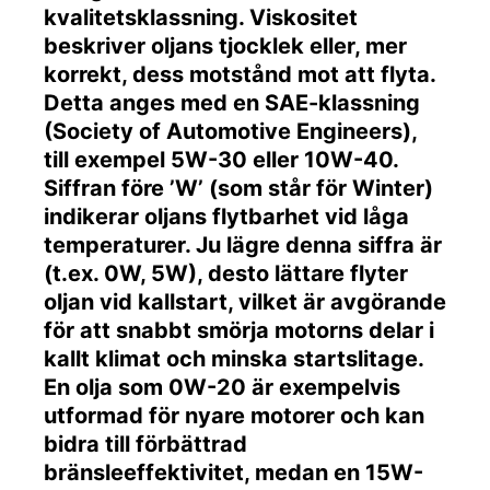
kvalitetsklassning. Viskositet
beskriver oljans tjocklek eller, mer
korrekt, dess motstånd mot att flyta.
Detta anges med en SAE-klassning
(Society of Automotive Engineers),
till exempel 5W-30 eller 10W-40.
Siffran före ’W’ (som står för Winter)
indikerar oljans flytbarhet vid låga
temperaturer. Ju lägre denna siffra är
(t.ex. 0W, 5W), desto lättare flyter
oljan vid kallstart, vilket är avgörande
för att snabbt smörja motorns delar i
kallt klimat och minska startslitage.
En olja som 0W-20 är exempelvis
utformad för nyare motorer och kan
bidra till förbättrad
bränsleeffektivitet, medan en 15W-