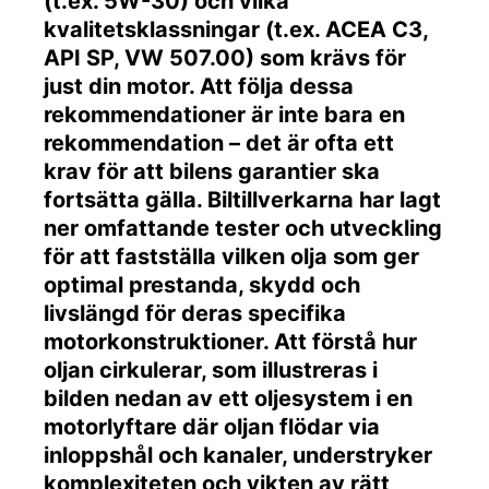
(t.ex. 5W-30) och vilka
kvalitetsklassningar (t.ex. ACEA C3,
API SP, VW 507.00) som krävs för
just din motor. Att följa dessa
rekommendationer är inte bara en
rekommendation – det är ofta ett
krav för att bilens garantier ska
fortsätta gälla. Biltillverkarna har lagt
ner omfattande tester och utveckling
för att fastställa vilken olja som ger
optimal prestanda, skydd och
livslängd för deras specifika
motorkonstruktioner. Att förstå hur
oljan cirkulerar, som illustreras i
bilden nedan av ett oljesystem i en
motorlyftare där oljan flödar via
inloppshål och kanaler, understryker
komplexiteten och vikten av rätt