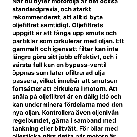
När du byter motorolja är det också
standardpraxis, och starkt
rekommenderat, att alltid byta
oljefiltret samtidigt. Oljefiltrets
uppgift är att fånga upp smuts och
partiklar som cirkulerar med oljan. Ett
gammalt och igensatt filter kan inte
längre göra sitt jobb effektivt, och i
värsta fall kan en bypass-ventil
öppnas som låter ofiltrerad olja
passera, vilket innebär att smutsen
fortsätter att cirkulera i motorn. Att
snåla på oljefiltret är en dålig idé och
kan underminera fördelarna med den
nya oljan. Kontrollera även oljenivån
regelbundet, gärna i samband med
tankning eller biltvätt. För bilar med
oljesticka görs detta när motorn är