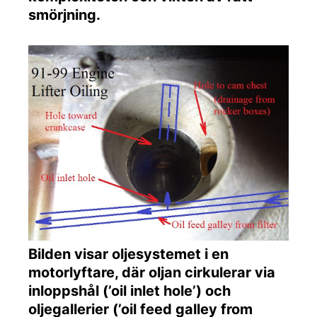
smörjning.
Bilden visar oljesystemet i en
motorlyftare, där oljan cirkulerar via
inloppshål (’oil inlet hole’) och
oljegallerier (’oil feed galley from