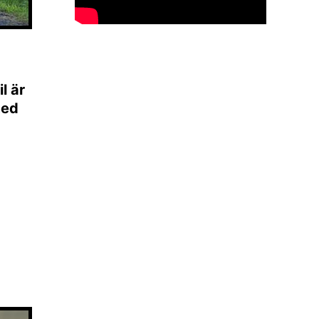
l är
med