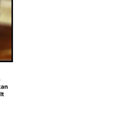
n
 kan
lt