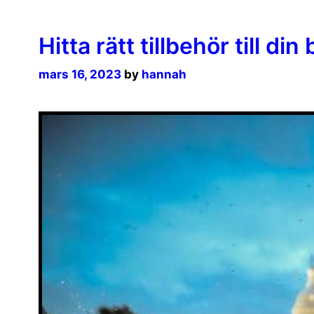
Hitta rätt tillbehör till din b
mars 16, 2023
by
hannah