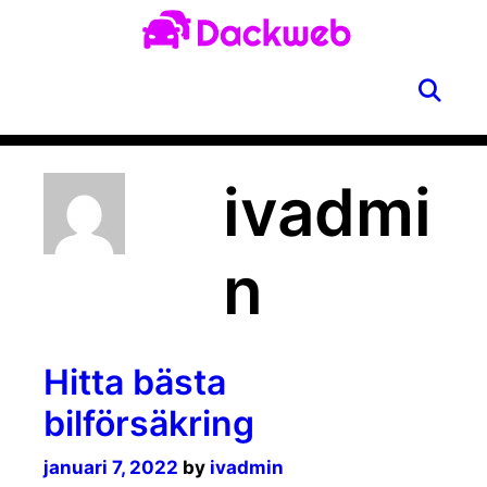
Skip
to
content
SE
Menu
ivadmi
n
Hitta bästa
bilförsäkring
januari 7, 2022
by
ivadmin