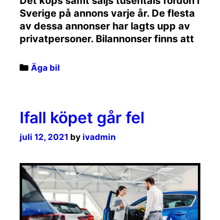
Det köps samt säljs tusentals fordon i
Sverige på annons varje år. De flesta
av dessa annonser har lagts upp av
privatpersoner. Bilannonser finns att
Categories
Äga bil
Ifall köpet går fel
juli 12, 2021
by
ivadmin